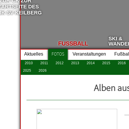
SKI &
FUSSBALL
WANDE
FOTOS
Aktuelles
Veranstaltungen
Fußbal
2010
2011
2012
2013
2014
2015
2016
2025
2026
Alben au