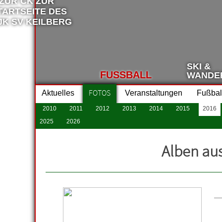
SKI &
FUSSBALL
WANDE
FOTOS
Aktuelles
Veranstaltungen
Fußbal
2010
2011
2012
2013
2014
2015
2016
2025
2026
Alben au