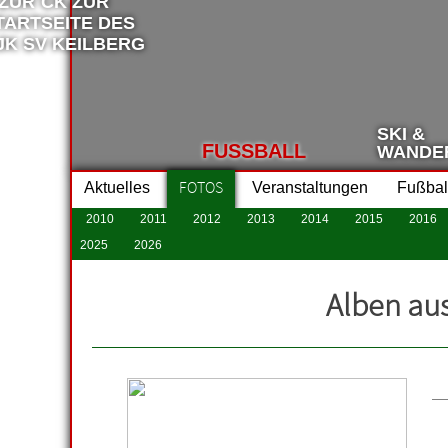
SKI &
FUSSBALL
WANDE
FOTOS
Aktuelles
Veranstaltungen
Fußbal
2010
2011
2012
2013
2014
2015
2016
2025
2026
Alben au