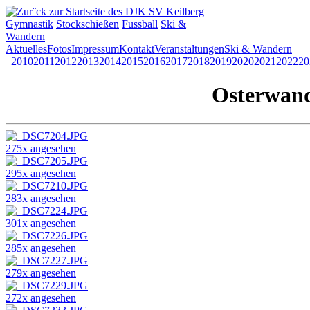
Gymnastik
Stockschießen
Fussball
Ski &
Wandern
Aktuelles
Fotos
Impressum
Kontakt
Veranstaltungen
Ski & Wandern
2010
2011
2012
2013
2014
2015
2016
2017
2018
2019
2020
2021
2022
20
Osterwan
275x angesehen
295x angesehen
283x angesehen
301x angesehen
285x angesehen
279x angesehen
272x angesehen