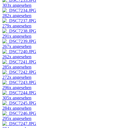
303x angesehen
282x angesehen
279x angesehen
291x angesehen
267x angesehen
262x angesehen
285x angesehen
272x angesehen
296x angesehen
305x angesehen
284x angesehen
295x angesehen