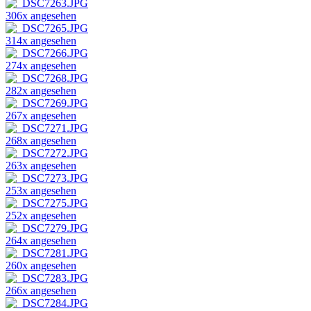
306x angesehen
314x angesehen
274x angesehen
282x angesehen
267x angesehen
268x angesehen
263x angesehen
253x angesehen
252x angesehen
264x angesehen
260x angesehen
266x angesehen