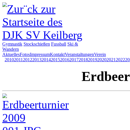
Gymnastik
Stockschießen
Fussball
Ski &
Wandern
Aktuelles
Fotos
Impressum
Kontakt
Veranstaltungen
Verein
2010
2011
2012
2013
2014
2015
2016
2017
2018
2019
2020
2021
2022
20
Erdbeer